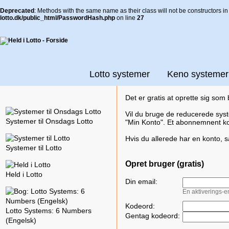
Deprecated
: Methods with the same name as their class will not be constructors 
lotto.dk/public_html/PasswordHash.php
on line
27
Lotto systemer
Keno systemer
Det er gratis at oprette sig som
Vil du bruge de reducerede syst
Systemer til Onsdags Lotto
"Min Konto". Et abonnemnent ko
Hvis du allerede har en konto, så
Systemer til Lotto
Opret bruger (gratis)
Held i Lotto
Din email:
En aktiverings-em
Kodeord:
Lotto Systems: 6 Numbers
Gentag kodeord:
(Engelsk)