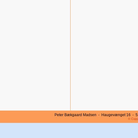
Peter Bækgaard Madsen - Haugevænget 16 - 52
© Copyr